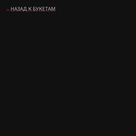
НАЗАД К БУКЕТАМ