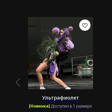
рия 9
Ультрафиолет
сом
[Новинка]
Доступен в 1 размере