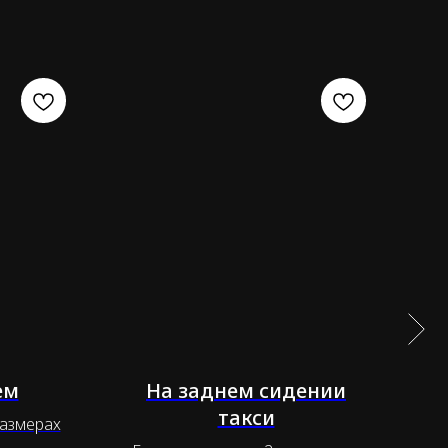
ем
На заднем сидении
такси
размерах