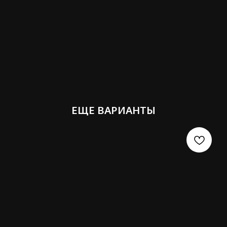
Правительства Российской Федерации от 19.01.1998
№ 55 (в ред. 27.03.2007 г.) срезанные цветы и
горшечные растения не подлежат обмену и
возврату (указаны в Перечне непродовольственных
товаров надлежащего качества, не подлежащих
возврату или обмену).
ЕЩЕ ВАРИАНТЫ