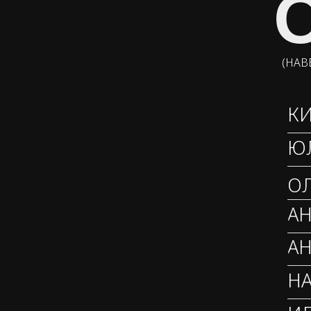
(НАВ
К
Ю
ОЛ
А
АН
НА