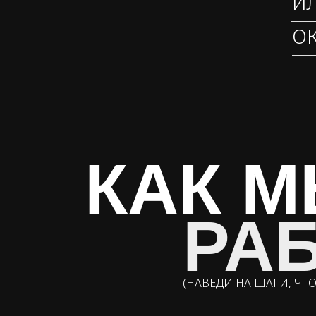
И
О
КАК 
РА
(НАВЕДИ НА ШАГИ, ЧТ